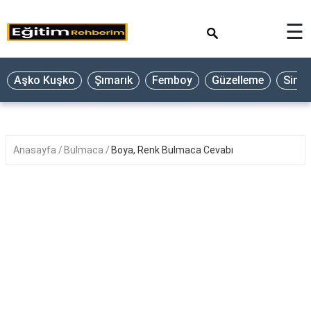
×
☰
Aşko Kuşko
Şımarık
Femboy
Güzelleme
Sine
Anasayfa
Bulmaca
Boya, Renk Bulmaca Cevabı