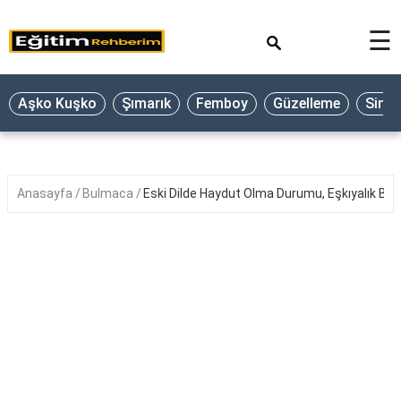
×
☰
Aşko Kuşko
Şımarık
Femboy
Güzelleme
Sine
Anasayfa
Bulmaca
Eski Dilde Haydut Olma Durumu, Eşkıyalık Bu