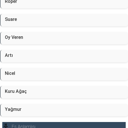
Röper
Suare
Oy Veren
Artı
Nicel
Kuru Ağaç
Yağmur
Eş Anlamlısı