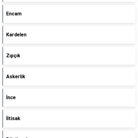
Encam
Kardelen
Zıpçık
Askerlik
İnce
İltisak