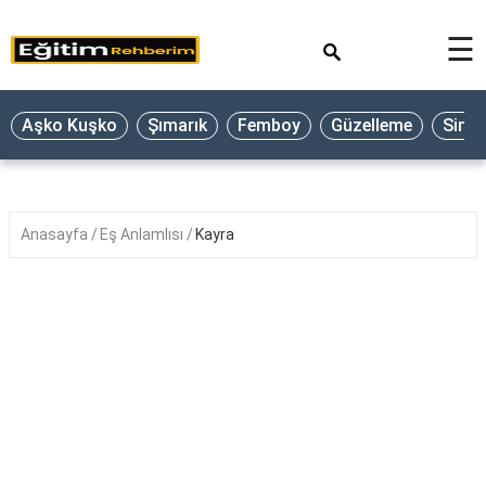
×
☰
Aşko Kuşko
Şımarık
Femboy
Güzelleme
Sine
Anasayfa
Eş Anlamlısı
Kayra