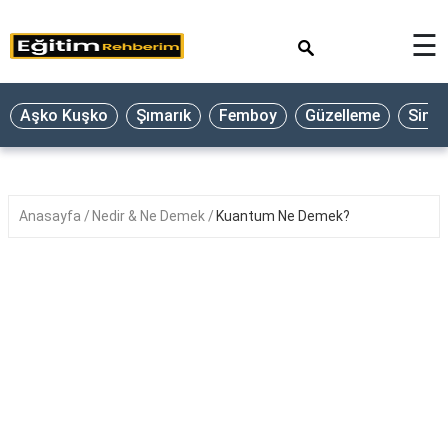
×
☰
Aşko Kuşko
Şımarık
Femboy
Güzelleme
Sine
Anasayfa
Nedir & Ne Demek
Kuantum Ne Demek?