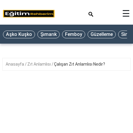
×
☰
Aşko Kuşko
Şımarık
Femboy
Güzelleme
Sine
Anasayfa
Zıt Anlamlısı
Çalışan Zıt Anlamlısı Nedir?