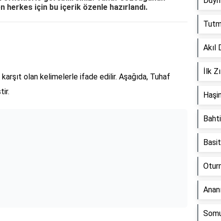
Duym
n herkes için bu içerik özenle hazırlandı.
Tutma
Akıl 
İlk Z
karşıt olan kelimelerle ifade edilir. Aşağıda, Tuhaf
ir.
Haşin
Bahti
Basit
Oturm
Ananı
Somu