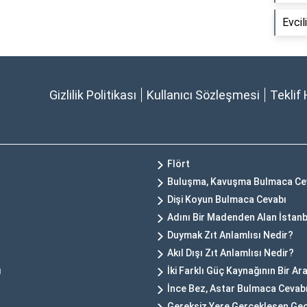
Evcil
Gizlilik Politikası
Kullanıcı Sözleşmesi
Teklif 
Flört
Buluşma, Kavuşma Bulmaca Ce
Dişi Koyun Bulmaca Cevabı
Adını Bir Madenden Alan İstanb
Duymak Zıt Anlamlısı Nedir?
Akıl Dışı Zıt Anlamlısı Nedir?
ı
İki Farklı Güç Kaynağının Bir 
İnce Bez, Astar Bulmaca Cevab
Gereksiz Yere Gerçekleşen Ge