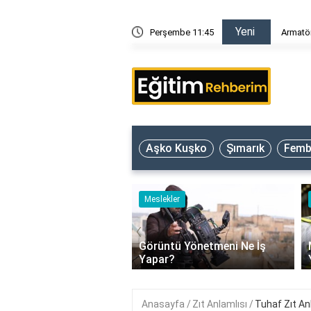
Yeni
ar?
Perşembe 11:45
Armatör
Aşko Kuşko
Şımarık
Femb
ler
Meslekler
‹
Görüntü Yönetmeni Ne İş
ör Ne İş Yapar?
Yapar?
Anasayfa
Zıt Anlamlısı
Tuhaf Zıt An