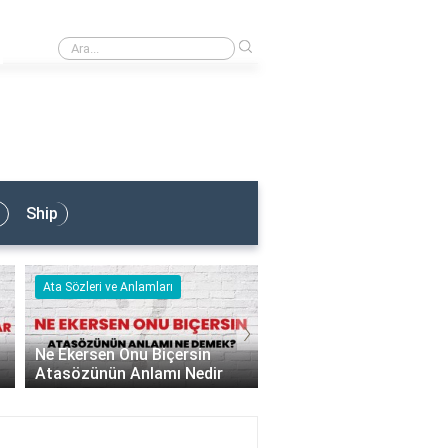
›
Armatör Ne İş Yapar?
Ship
Ata Sözleri ve Anlamları
Ata Sözleri ve Anlamları
›
Ne Ekersen Onu Biçersin
Lafla Peynir Gemisi Y
Atasözünün Anlamı Nedir
Atasözünün Anlamı