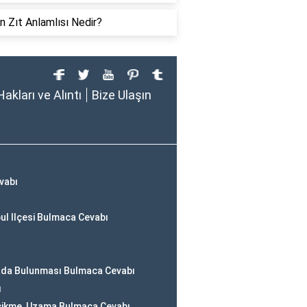
in Zıt Anlamlısı Nedir?
Hakları ve Alıntı
Bize Ulaşın
vabı
ul Ilçesi Bulmaca Cevabı
Arada Bulunması Bulmaca Cevabı
ı
cikme, Uzama Bulmaca Cevabı