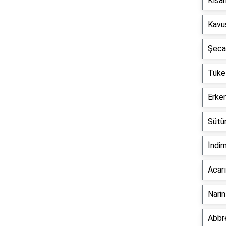
Kısan
Kavu
Şecaa
Tüket
Erken
Sütün
İndir
Acarı
Narin
Abbre