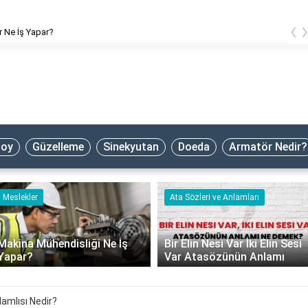
‹
 Ne İş Yapar?
oy
Güzelleme
Sinekyutan
Doeda
Armatör Nedir?
Meslekler
Ata Sözleri ve Anlamları
Makina Mühendisliği Ne İş
Bir Elin Nesi Var İki Elin Sesi
Yapar?
Var Atasözünün Anlamı
lamlısı Nedir?