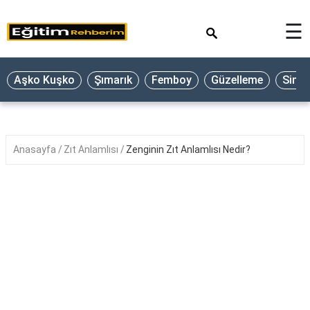
×
☰
Aşko Kuşko
Şımarık
Femboy
Güzelleme
Sine
Anasayfa
Zıt Anlamlısı
Zenginin Zıt Anlamlısı Nedir?