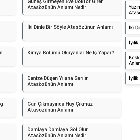
Güneş Girmeyen Eve Doktor Girer
Yazın
Atasözünün Anlamı Nedir
Atas
İki Dinle Bir Söyle Atasözünün Anlamı
İki D
İyili
n
Kimya Bölümü Okuyanlar Ne İş Yapar?
Kesk
Anla
Denize Düşen Yılana Sarılır
İyili
Atasözünün Anlamı
ağ
Can Çıkmayınca Huy Çıkmaz
Atasözünün Anlamı
Damlaya Damlaya Göl Olur
Atasözünün Anlamı Nedir