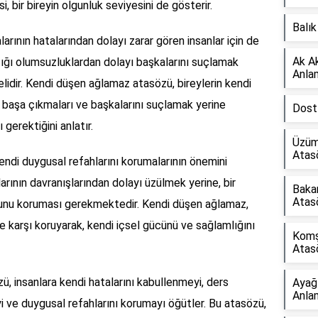
, bir bireyin olgunluk seviyesini de gösterir.
Balı
arının hatalarından dolayı zarar gören insanlar için de
Ak A
aştığı olumsuzluklardan dolayı başkalarını suçlamak
Anla
lidir. Kendi düşen ağlamaz atasözü, bireylerin kendi
la başa çıkmaları ve başkalarını suçlamak yerine
Dost
gerektiğini anlatır.
Üzüm
Atas
ndi duygusal refahlarını korumalarının önemini
rının davranışlarından dolayı üzülmek yerine, bir
Baka
Atas
ğunu koruması gerekmektedir. Kendi düşen ağlamaz,
ine karşı koruyarak, kendi içsel gücünü ve sağlamlığını
Komş
Atas
, insanlara kendi hatalarını kabullenmeyi, ders
Ayağ
Anla
i ve duygusal refahlarını korumayı öğütler. Bu atasözü,