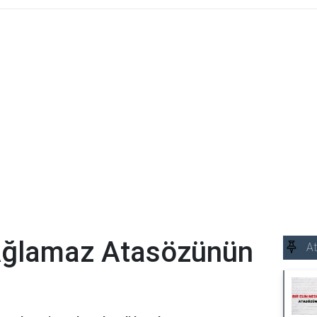
Ağlamaz Atasözünün
At