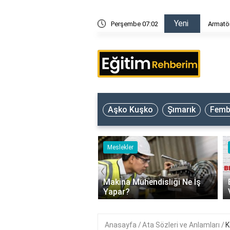
Yeni
ar?
Perşembe 07:02
Armatör
Aşko Kuşko
Şımarık
Femb
ler
Meslekler
‹
tü Yönetmeni Ne İş
Makina Mühendisliği Ne İş
r?
Yapar?
Anasayfa
Ata Sözleri ve Anlamları
K