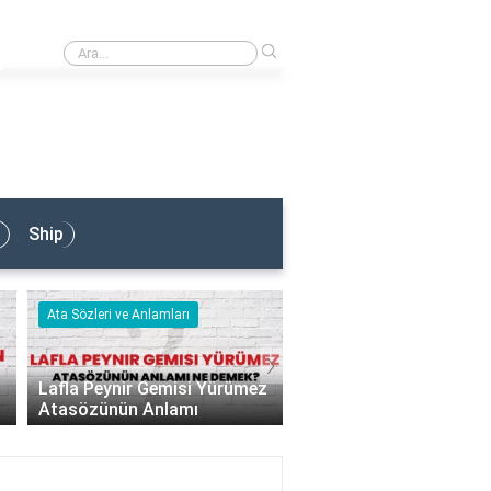
›
Armatör Ne İş Yapar?
Ship
Ata Sözleri ve Anlamları
Nedir & Ne Demek
›
Lafla Peynir Gemisi Yürümez
Atasözünün Anlamı
Kuantum Ne Demek?