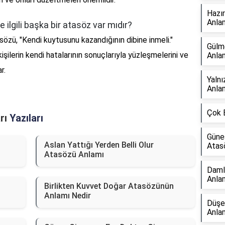
Hazı
Anla
e ilgili başka bir atasöz var mıdır?
sözü, "Kendi kuytusunu kazandığının dibine inmeli."
Gülm
kişilerin kendi hatalarının sonuçlarıyla yüzleşmelerini ve
Anla
r.
Yaln
Anla
Çok B
rı
Yazıları
Güne
Aslan Yattığı Yerden Belli Olur
Atas
Atasözü Anlamı
Daml
Anla
Birlikten Kuvvet Doğar Atasözünün
Anlamı Nedir
Düşe
Anla