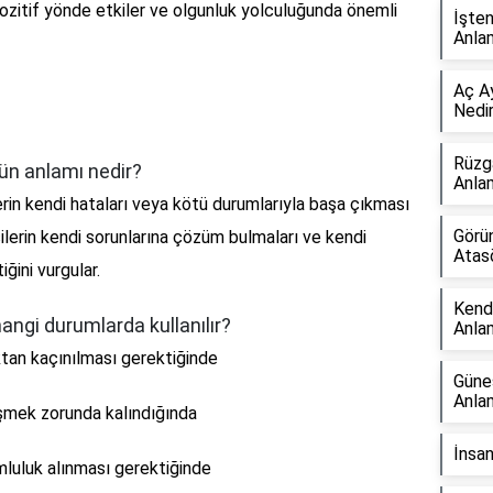
 pozitif yönde etkiler ve olgunluk yolculuğunda önemli
İşte
Anla
Aç A
Nedi
Rüzga
n anlamı nedir?
Anla
rin kendi hataları veya kötü durumlarıyla başa çıkması
Görü
şilerin kendi sorunlarına çözüm bulmaları ve kendi
Atas
ğini vurgular.
Kend
ngi durumlarda kullanılır?
Anla
ktan kaçınılması gerektiğinde
Güne
Anla
eşmek zorunda kalındığında
İnsan
mluluk alınması gerektiğinde