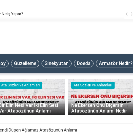
‹
 Ne İş Yapar?
oy
Güzelleme
Sinekyutan
Doeda
Armatör Nedir?
Ata Sözleri ve Anlamları
Ata Sözleri ve Anlamları
Bir Elin Nesi Var İki Elin Sesi
Ne Ekersen Onu Biçersin
Var Atasözünün Anlamı
Atasözünün Anlamı Nedir
endi Düşen Ağlamaz Atasözünün Anlamı