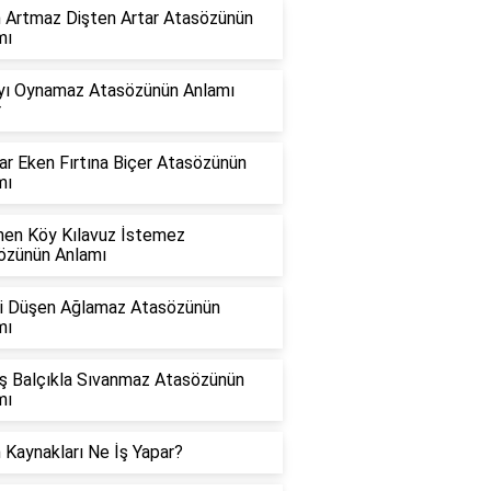
n Artmaz Dişten Artar Atasözünün
mı
yı Oynamaz Atasözünün Anlamı
r
r Eken Fırtına Biçer Atasözünün
mı
nen Köy Kılavuz İstemez
özünün Anlamı
i Düşen Ağlamaz Atasözünün
mı
ş Balçıkla Sıvanmaz Atasözünün
mı
 Kaynakları Ne İş Yapar?