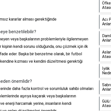
Öfkey
Atas
ımsız kararlar alması gerektiğinde
Acı 
Anla
ye benzetilebilir?
Daml
enmeyen veya başkalarının problemleriyle ilgilenmeyen
Anla
 Bir kişinin kendi sorunu olduğunda, onu çözmek için ilk
Aslan
fade eder. Başka bir benzetme olarak, bir futbol
Atas
 kendine kızması ve kendini düzeltmesi gerektiği
İyili
Nedi
eden önemlidir?
Sabr
üzerinde daha fazla kontrol ve sorumluluk sahibi olmaları
Anla
roblemlerinde aşırıya kaçarak veya başkalarının
Gülü 
e enerji harcamak yerine, insanların kendi
Atas
i ve onları düzeltmeleri önemlidir.