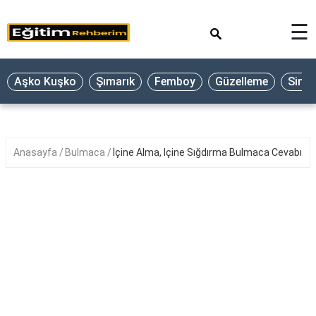
×
☰
Aşko Kuşko
Şımarık
Femboy
Güzelleme
Sine
Anasayfa
Bulmaca
İçine Alma, Içine Sığdırma Bulmaca Cevabı