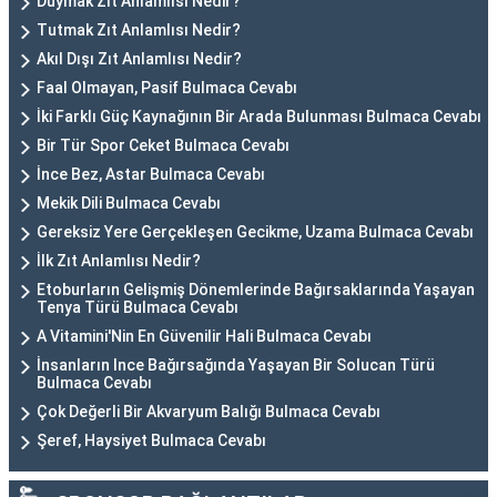
Duymak Zıt Anlamlısı Nedir?
Tutmak Zıt Anlamlısı Nedir?
Akıl Dışı Zıt Anlamlısı Nedir?
Faal Olmayan, Pasif Bulmaca Cevabı
İki Farklı Güç Kaynağının Bir Arada Bulunması Bulmaca Cevabı
Bir Tür Spor Ceket Bulmaca Cevabı
İnce Bez, Astar Bulmaca Cevabı
Mekik Dili Bulmaca Cevabı
Gereksiz Yere Gerçekleşen Gecikme, Uzama Bulmaca Cevabı
İlk Zıt Anlamlısı Nedir?
Etoburların Gelişmiş Dönemlerinde Bağırsaklarında Yaşayan
Tenya Türü Bulmaca Cevabı
A Vitamini'Nin En Güvenilir Hali Bulmaca Cevabı
İnsanların Ince Bağırsağında Yaşayan Bir Solucan Türü
Bulmaca Cevabı
Çok Değerli Bir Akvaryum Balığı Bulmaca Cevabı
Şeref, Haysiyet Bulmaca Cevabı