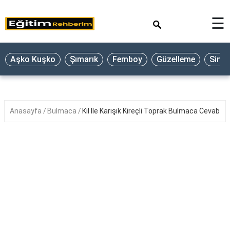
×
☰
Aşko Kuşko
Şımarık
Femboy
Güzelleme
Sine
Anasayfa
Bulmaca
Kil Ile Karışık Kireçli Toprak Bulmaca Cevabı