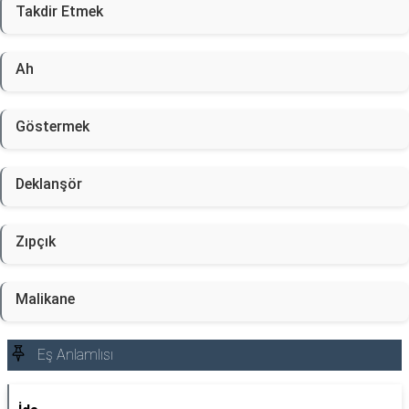
Takdir Etmek
Ah
Göstermek
Deklanşör
Zıpçık
Malikane
Eş Anlamlısı