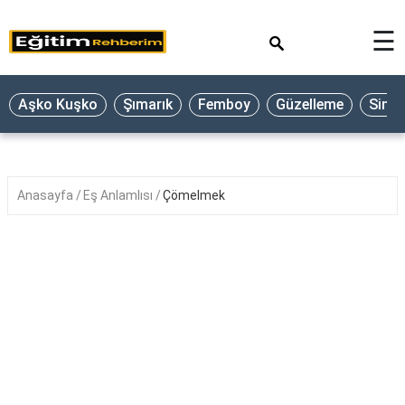
×
☰
Aşko Kuşko
Şımarık
Femboy
Güzelleme
Sine
Anasayfa
Eş Anlamlısı
Çömelmek