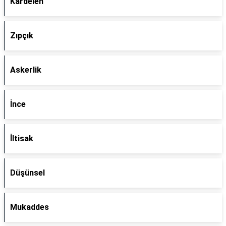
Kardelen
Zıpçık
Askerlik
İnce
İltisak
Düşünsel
Mukaddes