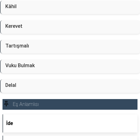
Kâhil
Kerevet
Tartışmalı
Vuku Bulmak
Delal
Eş Anlamlısı
İde