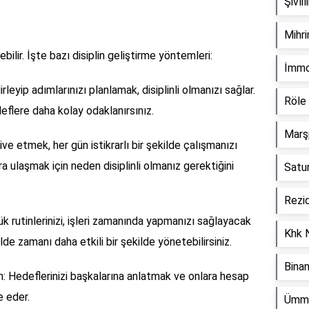
Şivli
Mihr
ilebilir. İşte bazı disiplin geliştirme yöntemleri:
İmmo
rleyip adımlarınızı planlamak, disiplinli olmanızı sağlar.
Röle
flere daha kolay odaklanırsınız.
Marş
ve etmek, her gün istikrarlı bir şekilde çalışmanızı
ara ulaşmak için neden disiplinli olmanız gerektiğini
Satu
Rezi
lük rutinlerinizi, işleri zamanında yapmanızı sağlayacak
Khk 
de zamanı daha etkili bir şekilde yönetebilirsiniz.
Bina
n: Hedeflerinizi başkalarına anlatmak ve onlara hesap
e eder.
Ümm