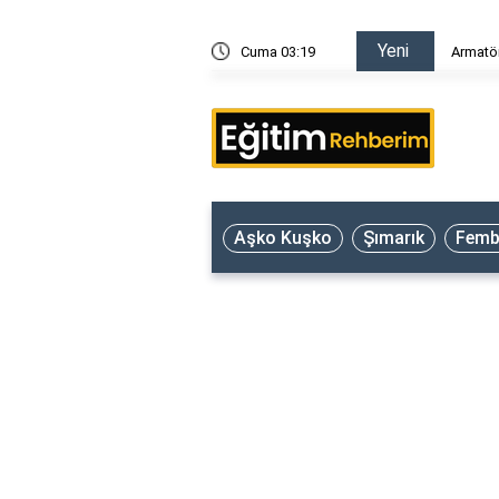
Yeni
ar?
Cuma 03:19
Armatör
Aşko Kuşko
Şımarık
Femb