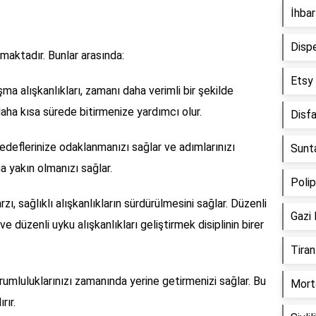
İhba
Disp
nmaktadır. Bunlar arasında:
Etsy
ışma alışkanlıkları, zamanı daha verimli bir şekilde
daha kısa sürede bitirmenize yardımcı olur.
Disf
hedeflerinize odaklanmanızı sağlar ve adımlarınızı
Sunt
a yakın olmanızı sağlar.
Poli
arzı, sağlıklı alışkanlıkların sürdürülmesini sağlar. Düzenli
Gazi
 düzenli uyku alışkanlıkları geliştirmek disiplinin birer
Tira
orumluluklarınızı zamanında yerine getirmenizi sağlar. Bu
Mort
rır.