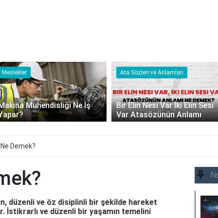
Ata Sözleri ve Anlamları
Ata Sözleri ve Anlamları
Bir Elin Nesi Var İki Elin Sesi
Ne Ekersen Onu Biçersin
Var Atasözünün Anlamı
Atasözünün Anlamı Nedir
n Ne Demek?
emek?
N
un, düzenli ve öz disiplinli bir şekilde hareket
. İstikrarlı ve düzenli bir yaşamın temelini