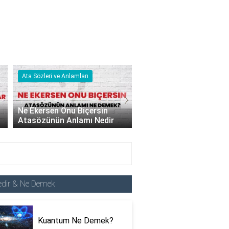
Ata Sözleri ve Anlamları
Nedir & Ne Demek
›
Lafla Peynir Gemisi Yürümez
Atasözünün Anlamı
Kuantum Ne Demek?
edir & Ne Demek
Kuantum Ne Demek?