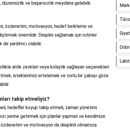
k, düzensizlik ve başarısızlık meydana gelebilir.
Mark
Tilc
imi, özdenetim, motivasyon, hedef belirleme ve
Siya
liştirmek önemlidir. Disiplini sağlamak için rutinler
de yardımcı olabilir.
Dobr
Lahi
nellikle anlık zevkleri veya kolaylık sağlayan seçenekleri
 etmek, isteklerimizi ertelemek ve zorlu bir çabayı göze
bilir.
ımları takip etmeliyiz?
lemeli, hedefler koyup takip etmeli, zaman yönetimi
ımızı yerine getirmek için planlar yapmalı ve kendimize
ık, özdenetim ve motivasyon da disiplinli olmamıza