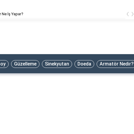
‹
 Ne İş Yapar?
oy
Güzelleme
Sinekyutan
Doeda
Armatör Nedir?