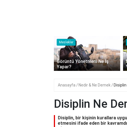
ler
Meslekler
‹
tü Yönetmeni Ne İş
Makina Mühendisliği Ne İş
r?
Yapar?
Anasayfa
Nedir & Ne Demek
Disipli
Disiplin Ne D
Disiplin, bir kişinin kurallara uyg
etmesini ifade eden bir kavramdır