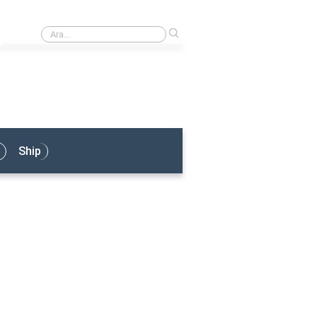
›
Armatör Ne İş Yapar?
Ship