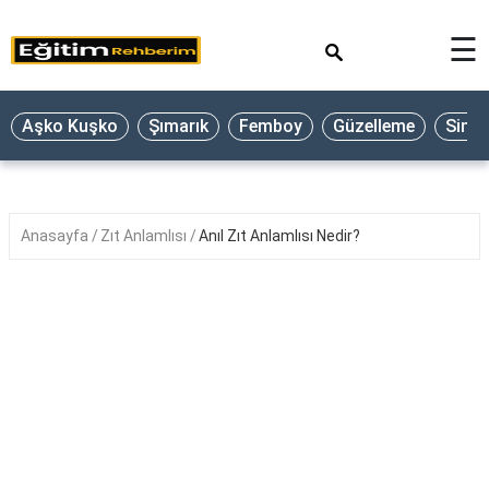
×
☰
Aşko Kuşko
Şımarık
Femboy
Güzelleme
Sine
Anasayfa
Zıt Anlamlısı
Anıl Zıt Anlamlısı Nedir?