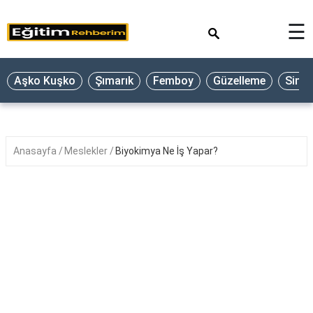
×
☰
Aşko Kuşko
Şımarık
Femboy
Güzelleme
Sine
Anasayfa
Meslekler
Biyokimya Ne İş Yapar?