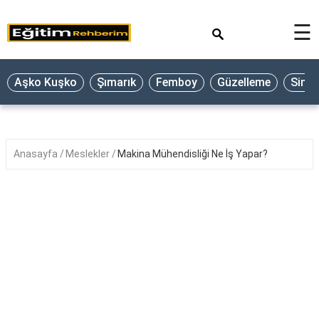
×
☰
Aşko Kuşko
Şımarık
Femboy
Güzelleme
Sine
Anasayfa
Meslekler
Makina Mühendisliği Ne İş Yapar?