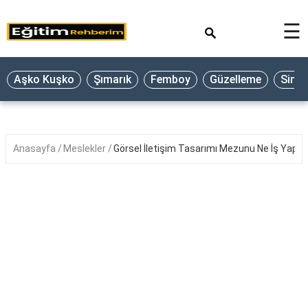
×
☰
Aşko Kuşko
Şımarık
Femboy
Güzelleme
Sine
Anasayfa
Meslekler
Görsel İletişim Tasarımı Mezunu Ne İş Yapar