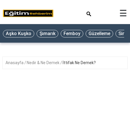
×
☰
Aşko Kuşko
Şımarık
Femboy
Güzelleme
Sine
Anasayfa
Nedir & Ne Demek
İttifak Ne Demek?