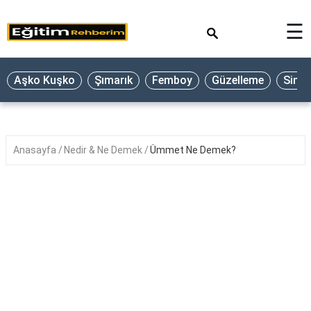
×
☰
Aşko Kuşko
Şımarık
Femboy
Güzelleme
Sine
Anasayfa
Nedir & Ne Demek
Ümmet Ne Demek?