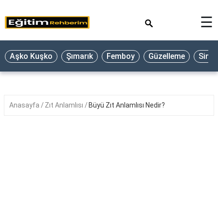
×
☰
Aşko Kuşko
Şımarık
Femboy
Güzelleme
Sine
Anasayfa
Zıt Anlamlısı
Büyü Zıt Anlamlısı Nedir?