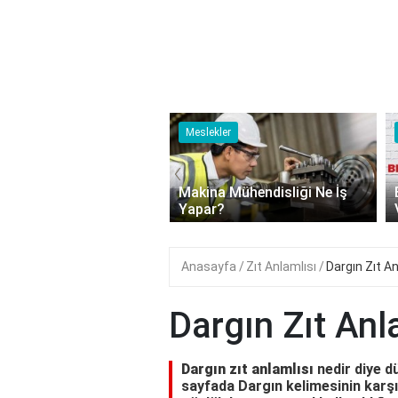
ler
Meslekler
‹
tü Yönetmeni Ne İş
Makina Mühendisliği Ne İş
r?
Yapar?
Anasayfa
Zıt Anlamlısı
Dargın Zıt An
Dargın Zıt Anl
Dargın zıt anlamlısı
nedir diye d
sayfada Dargın kelimesinin karşıt