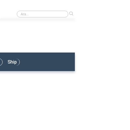
›
Armatör Ne İş Yapar?
Ship