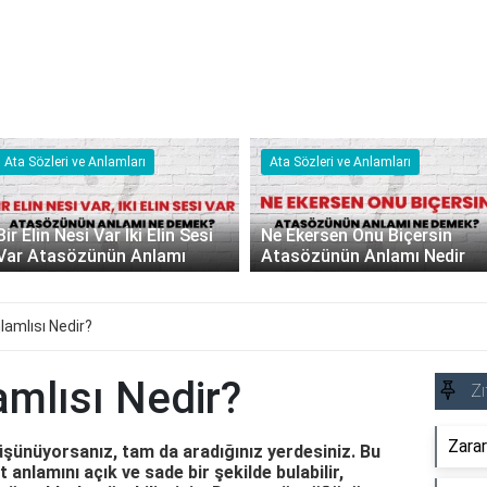
Ata Sözleri ve Anlamları
Ata Sözleri ve Anlamları
Bir Elin Nesi Var İki Elin Sesi
Ne Ekersen Onu Biçersin
Var Atasözünün Anlamı
Atasözünün Anlamı Nedir
lamlısı Nedir?
amlısı Nedir?
Zı
Zarar
üşünüyorsanız, tam da aradığınız yerdesiniz. Bu
 anlamını açık ve sade bir şekilde bulabilir,