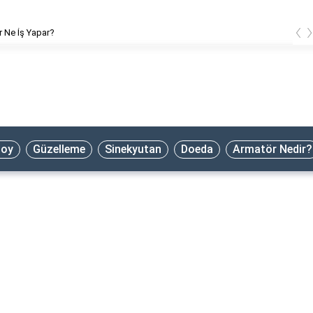
‹
 Ne İş Yapar?
oy
Güzelleme
Sinekyutan
Doeda
Armatör Nedir?