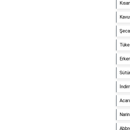
Kısan
Kavu
Şecaa
Tüket
Erken
Sütün
İndir
Acarı
Narin
Abbre