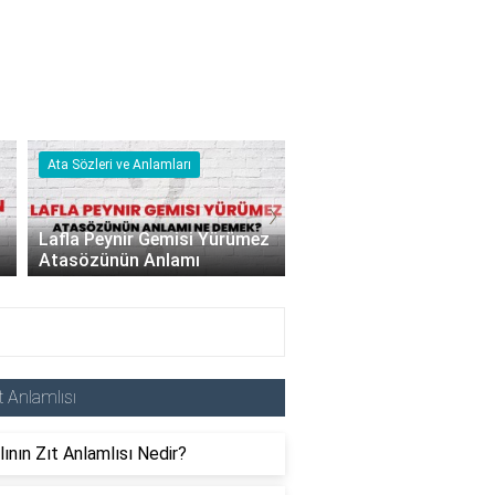
Ata Sözleri ve Anlamları
Nedir & Ne Demek
›
Lafla Peynir Gemisi Yürümez
Atasözünün Anlamı
Kuantum Ne Demek?
t Anlamlısı
lının Zıt Anlamlısı Nedir?