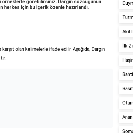
nı örneklerle görebilirsiniz. Dargın sözcüğünün
Duym
n herkes için bu içerik özenle hazırlandı.
Tutma
Akıl 
İlk Z
 karşıt olan kelimelerle ifade edilir. Aşağıda, Dargın
ir.
Haşin
Bahti
Basit
Oturm
Ananı
Somu