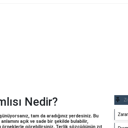
mlısı Nedir?
Zı
Zarar
şünüyorsanız, tam da aradığınız yerdesiniz. Bu
anlamını açık ve sade bir şekilde bulabilir,
ı örneklerle görebilirsiniz. Terlik sözcüğünün zıt