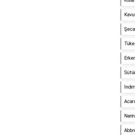
Kısan
Kavu
Şecaa
Tüket
Erken
Sütün
İndir
Acarı
Narin
Abbre