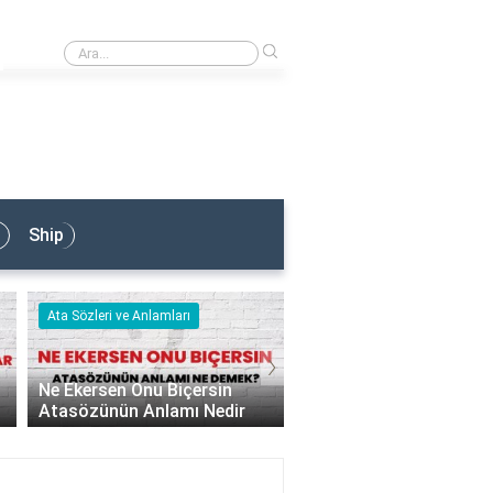
›
Armatör Ne İş Yapar?
Ship
Ata Sözleri ve Anlamları
Ata Sözleri ve Anlamları
›
Ne Ekersen Onu Biçersin
Lafla Peynir Gemisi Y
Atasözünün Anlamı Nedir
Atasözünün Anlamı