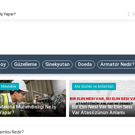
‹
 Ne İş Yapar?
oy
Güzelleme
Sinekyutan
Doeda
Armatör Nedir?
Meslekler
Ata Sözleri ve Anlamları
Makina Mühendisliği Ne İş
Bir Elin Nesi Var İki Elin Sesi
Yapar?
Var Atasözünün Anlamı
lamlısı Nedir?