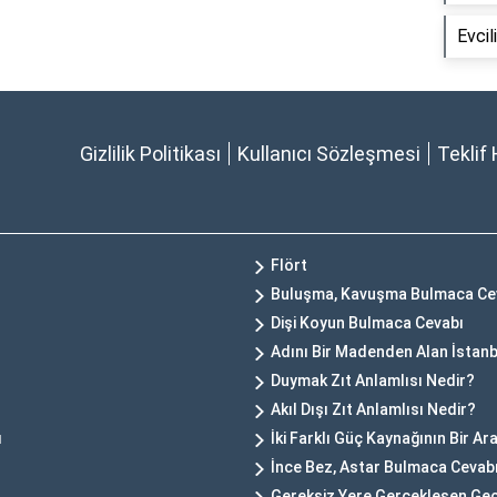
Evcil
Gizlilik Politikası
Kullanıcı Sözleşmesi
Teklif 
Flört
Buluşma, Kavuşma Bulmaca Ce
Dişi Koyun Bulmaca Cevabı
Adını Bir Madenden Alan İstanb
Duymak Zıt Anlamlısı Nedir?
Akıl Dışı Zıt Anlamlısı Nedir?
ı
İki Farklı Güç Kaynağının Bir 
İnce Bez, Astar Bulmaca Cevab
Gereksiz Yere Gerçekleşen Ge