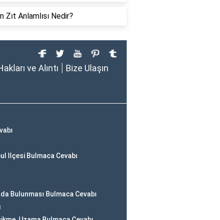
in Zıt Anlamlısı Nedir?
Hakları ve Alıntı
Bize Ulaşın
vabı
ul Ilçesi Bulmaca Cevabı
Arada Bulunması Bulmaca Cevabı
ı
cikme, Uzama Bulmaca Cevabı