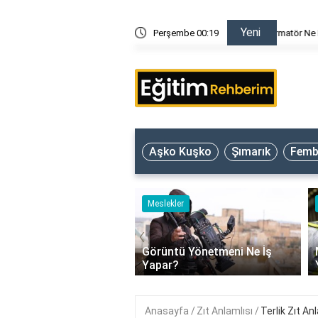
Yeni
ar?
Perşembe 00:19
Armatör
Aşko Kuşko
Şımarık
Femb
ler
Meslekler
‹
Görüntü Yönetmeni Ne İş
ör Ne İş Yapar?
Yapar?
Anasayfa
Zıt Anlamlısı
Terlik Zıt An