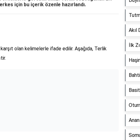
Duym
rkes için bu içerik özenle hazırlandı.
Tutma
Akıl 
İlk Z
karşıt olan kelimelerle ifade edilir. Aşağıda, Terlik
ir.
Haşin
Bahti
Basit
Oturm
Ananı
Somu