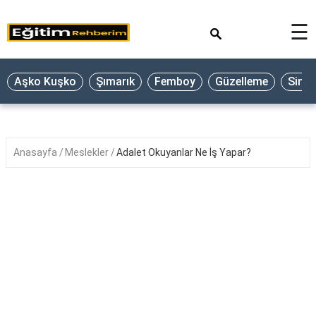
×
☰
Aşko Kuşko
Şımarık
Femboy
Güzelleme
Sine
Anasayfa
Meslekler
Adalet Okuyanlar Ne İş Yapar?