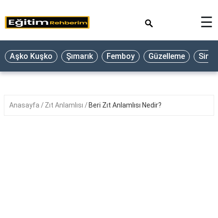
×
☰
Aşko Kuşko
Şımarık
Femboy
Güzelleme
Sine
Anasayfa
Zıt Anlamlısı
Beri Zıt Anlamlısı Nedir?