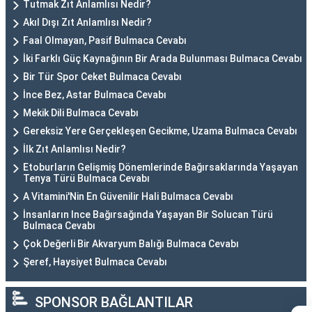
Tutmak Zıt Anlamlısı Nedir?
Akıl Dışı Zıt Anlamlısı Nedir?
Faal Olmayan, Pasif Bulmaca Cevabı
İki Farklı Güç Kaynağının Bir Arada Bulunması Bulmaca Cevabı
Bir Tür Spor Ceket Bulmaca Cevabı
İnce Bez, Astar Bulmaca Cevabı
Mekik Dili Bulmaca Cevabı
Gereksiz Yere Gerçekleşen Gecikme, Uzama Bulmaca Cevabı
İlk Zıt Anlamlısı Nedir?
Etoburların Gelişmiş Dönemlerinde Bağırsaklarında Yaşayan
Tenya Türü Bulmaca Cevabı
A Vitamini'Nin En Güvenilir Hali Bulmaca Cevabı
İnsanların Ince Bağırsağında Yaşayan Bir Solucan Türü
Bulmaca Cevabı
Çok Değerli Bir Akvaryum Balığı Bulmaca Cevabı
Şeref, Haysiyet Bulmaca Cevabı
SPONSOR BAĞLANTILAR