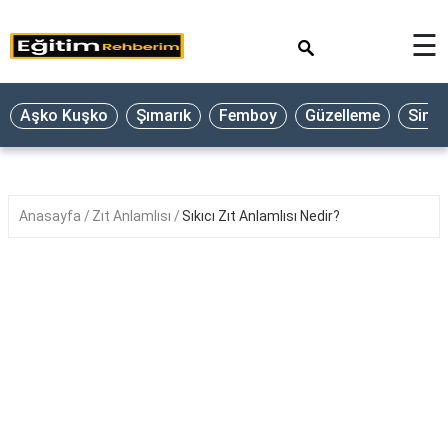
×
☰
Aşko Kuşko
Şımarık
Femboy
Güzelleme
Sine
Anasayfa
Zıt Anlamlısı
Sıkıcı Zıt Anlamlısı Nedir?