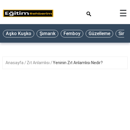
×
☰
Aşko Kuşko
Şımarık
Femboy
Güzelleme
Sine
Anasayfa
Zıt Anlamlısı
Yeninin Zıt Anlamlısı Nedir?